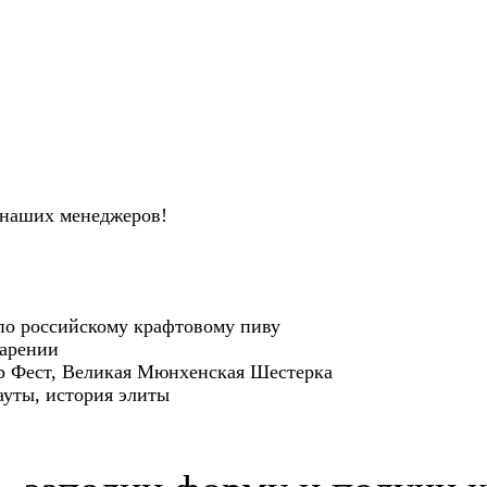
 наших менеджеров!
по российскому крафтовому пиву
варении
р Фест, Великая Мюнхенская Шестерка
ауты, история элиты