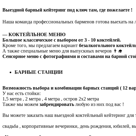
Выездной барный кейтеринг под ключ там, где пожелаете !
Наша команда профессиональных барменов готова выехать на л
— КОКТЕЙЛЬНОЕ МЕНЮ
Большое классическое с выбором от 3 - 10 коктейлей.
Кроме того, мы предлагаем вариант
безалкогольного коктейл
А также специальные меню для выпускных вечеров 👨‍🎓
Сенсорное меню с фотографиями и составами на барной сто
БАРНЫЕ СТАНЦИИ
Возможность выбора и комбинации барных станций ( 12 вар
У нас есть стойки:
1,5 метра , 2 метра , 4 метра , остров 2х2 метра
Также мы можем
забрендировать
любую из них под вас !
Вы можете заказать наш выездной коктейльный кейтеринг для 
свадьба , корпоративные вечеринки, день рождения, юбилей, в