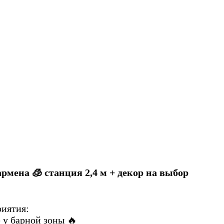
бармена 🧊 станция 2,4 м + декор на выбор
риятия:
 у барной зоны 🔥