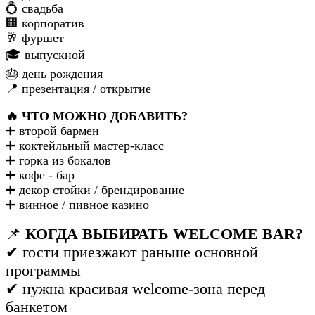
💍 свадьба
🏢 корпоратив
🥂 фуршет
🎓 выпускной
🎂 день рождения
📍 презентация / открытие
🔥 ЧТО МОЖНО ДОБАВИТЬ?
➕ второй бармен
➕ коктейльный мастер-класс
➕ горка из бокалов
➕ кофе - бар
➕ декор стойки / брендирование
➕ винное / пивное казино
📌
КОГДА ВЫБИРАТЬ WELCOME BAR?
✔ гости приезжают раньше основной
программы
✔ нужна красивая welcome-зона перед
банкетом